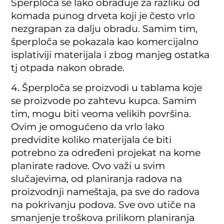
Šperploča se lako obrađuje za razliku od
komada punog drveta koji je često vrlo
nezgrapan za dalju obradu. Samim tim,
šperploča se pokazala kao komercijalno
isplativiji materijala i zbog manjeg ostatka
tj otpada nakon obrade.
4. Šperploča se proizvodi u tablama koje
se proizvode po zahtevu kupca. Samim
tim, mogu biti veoma velikih površina.
Ovim je omogućeno da vrlo lako
predvidite koliko materijala će biti
potrebno za određeni projekat na kome
planirate radove. Ovo važi u svim
slučajevima, od planiranja radova na
proizvodnji nameštaja, pa sve do radova
na pokrivanju podova. Sve ovo utiče na
smanjenje troškova prilikom planiranja