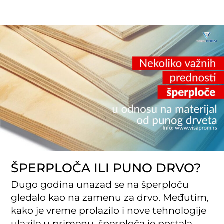
ŠPERPLOČA ILI PUNO DRVO?
Dugo godina unazad se na šperploču
gledalo kao na zamenu za drvo. Međutim,
kako je vreme prolazilo i nove tehnologije
ulazile u primenu, šperploča je postala