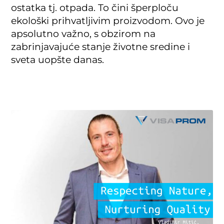
ostatka tj. otpada. To čini šperploču
ekološki prihvatljivim proizvodom. Ovo je
apsolutno važno, s obzirom na
zabrinjavajuće stanje životne sredine i
sveta uopšte danas.