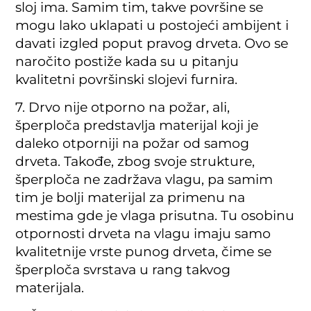
sloj ima. Samim tim, takve površine se
mogu lako uklapati u postojeći ambijent i
davati izgled poput pravog drveta. Ovo se
naročito postiže kada su u pitanju
kvalitetni površinski slojevi furnira.
7. Drvo nije otporno na požar, ali,
šperploča predstavlja materijal koji je
daleko otporniji na požar od samog
drveta. Takođe, zbog svoje strukture,
šperploča ne zadržava vlagu, pa samim
tim je bolji materijal za primenu na
mestima gde je vlaga prisutna. Tu osobinu
otpornosti drveta na vlagu imaju samo
kvalitetnije vrste punog drveta, čime se
šperploča svrstava u rang takvog
materijala.