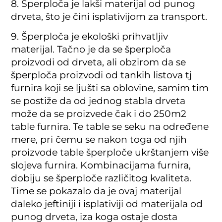
8. Šperploča je lakši materijal od punog
drveta, što je čini isplativijom za transport.
9. Šperploča je ekološki prihvatljiv
materijal. Tačno je da se šperploča
proizvodi od drveta, ali obzirom da se
šperploča proizvodi od tankih listova tj
furnira koji se ljušti sa oblovine, samim tim
se postiže da od jednog stabla drveta
može da se proizvede čak i do 250m2
table furnira. Te table se seku na određene
mere, pri čemu se nakon toga od njih
proizvode table šperploče ukrštanjem više
slojeva furnira. Kombinacijama furnira,
dobiju se šperploče različitog kvaliteta.
Time se pokazalo da je ovaj materijal
daleko jeftiniji i isplativiji od materijala od
punog drveta, iza koga ostaje dosta