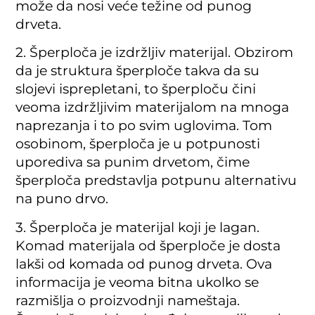
može da nosi veće težine od punog
drveta.
2. Šperploča je izdržljiv materijal. Obzirom
da je struktura šperploče takva da su
slojevi isprepletani, to šperploču čini
veoma izdržljivim materijalom na mnoga
naprezanja i to po svim uglovima. Tom
osobinom, šperploča je u potpunosti
uporediva sa punim drvetom, čime
šperploča predstavlja potpunu alternativu
na puno drvo.
3. Šperploča je materijal koji je lagan.
Komad materijala od šperploče je dosta
lakši od komada od punog drveta. Ova
informacija je veoma bitna ukolko se
razmišlja o proizvodnji nameštaja.