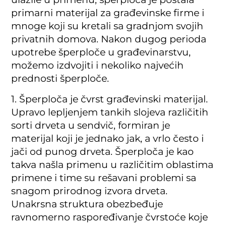
primarni materijal za građevinske firme i
mnoge koji su kretali sa gradnjom svojih
privatnih domova. Nakon dugog perioda
upotrebe šperploče u građevinarstvu,
možemo izdvojiti i nekoliko najvećih
prednosti šperploče.
1. Šperploča je čvrst građevinski materijal.
Upravo lepljenjem tankih slojeva različitih
sorti drveta u sendvič, formiran je
materijal koji je jednako jak, a vrlo često i
jači od punog drveta. Šperploča je kao
takva našla primenu u različitim oblastima
primene i time su rešavani problemi sa
snagom prirodnog izvora drveta.
Unakrsna struktura obezbeđuje
ravnomerno raspoređivanje čvrstoće koje