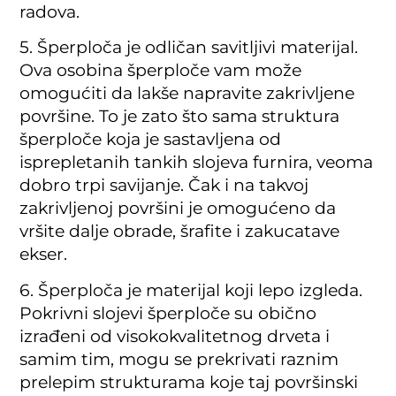
radova.
5. Šperploča je odličan savitljivi materijal.
Ova osobina šperploče vam može
omogućiti da lakše napravite zakrivljene
površine. To je zato što sama struktura
šperploče koja je sastavljena od
isprepletanih tankih slojeva furnira, veoma
dobro trpi savijanje. Čak i na takvoj
zakrivljenoj površini je omogućeno da
vršite dalje obrade, šrafite i zakucatave
ekser.
6. Šperploča je materijal koji lepo izgleda.
Pokrivni slojevi šperploče su obično
izrađeni od visokokvalitetnog drveta i
samim tim, mogu se prekrivati raznim
prelepim strukturama koje taj površinski