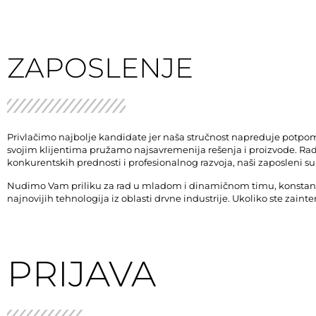
ZAPOSLENJE
Privlačimo najbolje kandidate jer naša stručnost napreduje potpom
svojim klijentima pružamo najsavremenija rešenja i proizvode. Rad
konkurentskih prednosti i profesionalnog razvoja, naši zaposleni su 
Nudimo Vam priliku za rad u mladom i dinamičnom timu, konstant
najnovijih tehnologija iz oblasti drvne industrije. Ukoliko ste zain
PRIJAVA