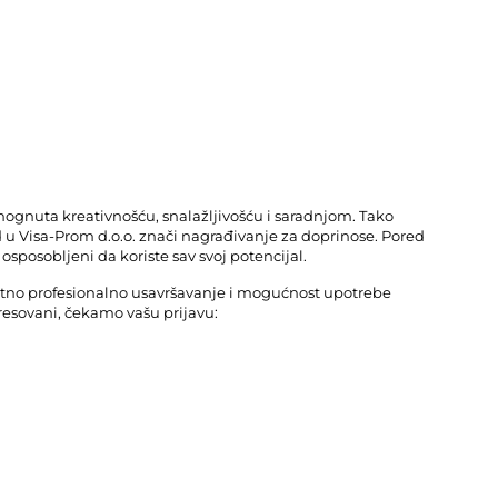
ognuta kreativnošću, snalažljivošću i saradnjom. Tako
 u Visa-Prom d.o.o. znači nagrađivanje za doprinose. Pored
osposobljeni da koriste sav svoj potencijal.
no profesionalno usavršavanje i mogućnost upotrebe
teresovani, čekamo vašu prijavu: