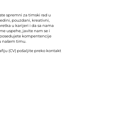
ste spremni za timski rad u
edini, pouzdani, kreativni,
retka u karijeri i da sa nama
ne uspehe, javite nam se i
vi posedujete kompentencije
u našem timu.
afiju (CV) pošaljite preko kontakt