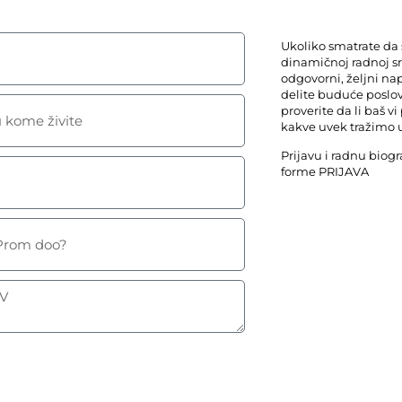
Ukoliko smatrate da 
dinamičnoj radnoj sr
odgovorni, željni nap
delite buduće poslov
proverite da li baš 
kakve uvek tražimo 
Prijavu i radnu biogr
forme PRIJAVA