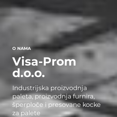
O NAMA
Visa-Prom
d.o.o.
Industrijska proizvodnja
paleta, proizvodnja furnira,
šperploče i presovane kocke
za palete