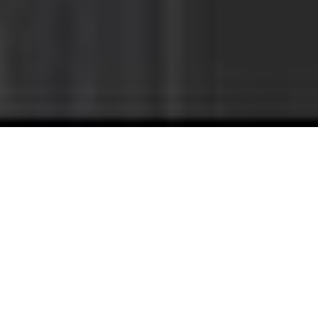
KAMEN TEMELJAC
NAŠEG POSLOVANJA
Gajimo poštovanje prema ljudima i
životnoj sredini, a pridržavamo se
zakona i pravila. Planirani procesi i