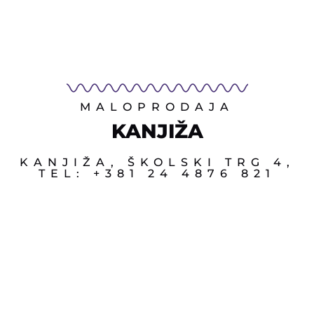
MALOPRODAJA
KANJIŽA
KANJIŽA, ŠKOLSKI TRG 4,
TEL: +381 24 4876 821